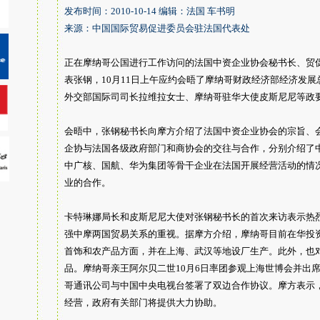
发布时间：2010-10-14 编辑：法国 车书明
来源：中国国际贸易促进委员会驻法国代表处
正在摩纳哥公国进行工作访问的法国中资企业协会秘书长、贸
表张钢，10月11日上午应约会晤了摩纳哥财政经济部经济发
外交部国际司司长拉维拉女士、摩纳哥驻华大使皮斯尼尼等政
会晤中，张钢秘书长向摩方介绍了法国中资企业协会的宗旨、
企协与法国各级政府部门和商协会的交往与合作，分别介绍了
中广核、国航、华为集团等骨干企业在法国开展经营活动的情
业的合作。
卡特琳娜局长和皮斯尼尼大使对张钢秘书长的首次来访表示热
强中摩两国贸易关系的重视。据摩方介绍，摩纳哥目前在华投
首饰和农产品方面，并在上海、武汉等地设厂生产。此外，也
品。摩纳哥亲王阿尔贝二世10月6日率团参观上海世博会并出
哥通讯公司与中国中央电视台签署了双边合作协议。摩方表示
经营，政府有关部门将提供大力协助。