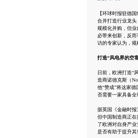
【环球时报驻德国
合并打造行业龙头
规模化并购，但业
必带来创新，反而
访的专家认为，规
打造“风电界的空客
日前，欧洲打造“风
造商诺德克斯（N
他“赞成”将这家
否需要一家具备全
据英国《金融时报
但中国制造商正在
了欧洲对自身产业
是否有助于提升其