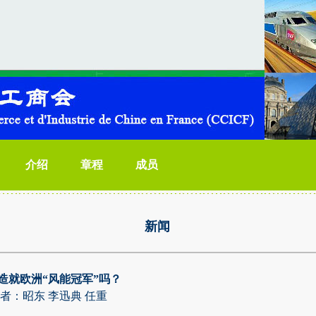
介绍
章程
成员
新闻
造就欧洲“风能冠军”吗？
者：昭东 李迅典 任重