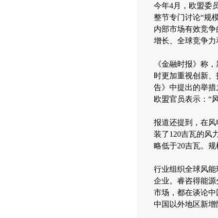
今年4月，欧盟委
整节专门讨论“规
内部市场有效竞争
增长、全球竞争力
《金融时报》称，
时更加重视创新、
告》中提出的举措
欧盟官员表示：“
报道还提到，在风
装了120吉瓦的
略低于20吉瓦。
行业组织全球风能
企业。睿咨得能源
市场，都在谈论中
中国以外地区新增