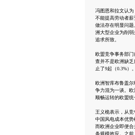
冯图恩和拉文认为
不能提高劳动者薪
做法存在明显问题
洲大型企业为削弱
追求所致。
欧盟竞争事务部门
查并不是欧洲缺乏所
止了9起（0.3%）
欧洲智库布鲁盖尔
争力混为一谈。欧
顺畅运转的欧盟统
王义桅表示，从竞
中国风电成本优势
而欧洲企业即便合
条规模效应。之前