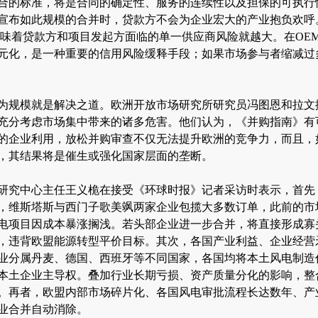
合的标准，将是合同的确定性、服务的连续性以及担保的可执行
宣布如此规模的合并时，贷款方不会为企业宏大的产业抱负欢呼
意味着贷款方和项目发起方面临的单一供应商风险就越大。在OE
元化，是一种重要的信用风险缓释手段；如果市场参与者缩减过
为规模就是解决之道。欧洲开放市场研究所研究员冯图恩和拉文
充分考虑市场集中带来的诸多危害。他们认为，《并购指南》有
的企业利用，放松并购审查不仅无法提升欧洲的竞争力，而且，
，其结果将是催生或强化国家层面的垄断。
研究中心主任王义桅在接受《环球时报》记者采访时表示，首先
，维斯塔斯与西门子歌美飒两家企业包揽大多数订单，此前的市
电项目因成本暴涨搁浅。若头部企业进一步合并，将直接形成寡
，违背欧盟能源转型平价目标。其次，各国产业利益、企业经营
业分属丹麦、德国、西班牙等不同国家，各国均将本土风电制造
本土企业主导权。叠加行业长期亏损、资产质量分化的影响，整
。再者，欧盟内部市场碎片化、各国风电审批流程长达数年、产
业合并自动消除。