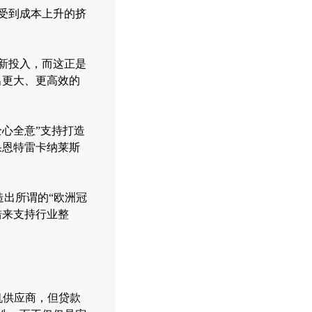
们受到成本上升的挤
新投入，而这正是
出更大、更高效的
心全意”支持打造
果恩特雷卡纳莱斯
造出所谓的“欧洲冠
措来支持行业整
风机供应商，但贷款