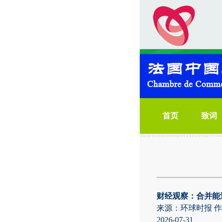
首页
致词
财经观察：合并能
来源：环球时报 作
2026-07-31