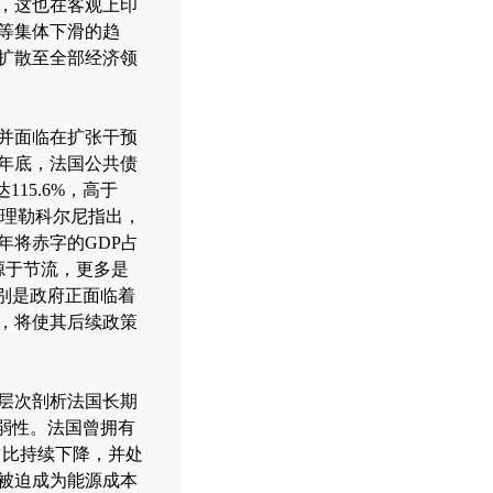
，这也在客观上印
等集体下滑的趋
扩散至全部经济领
并面临在扩张干预
5年底，法国公共债
115.6%，高于
国总理勒科尔尼指出，
年将赤字的GDP占
源于节流，更多是
别是政府正面临着
，将使其后续政策
层次剖析法国长期
弱性。法国曾拥有
占比持续下降，并处
被迫成为能源成本