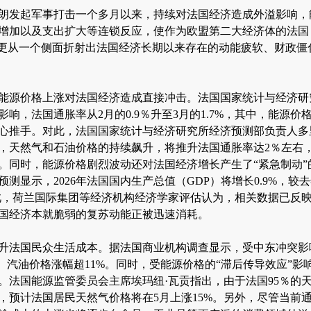
朗发起军事打击一个多月以来，持续对法国经济造成外溢影响，
增加以及支出扩大等连锁反应，使作为欧盟第二大经济体的法国
，更从一个侧面折射出法国经济长期以来存在的动能疲软、财政僵
能源价格上涨对法国经济造成直接冲击。法国国家统计与经济研
响，法国通胀率从2月的0.9％升至3月的1.7%，其中，能源价格
心推手。对此，法国国家统计与经济研究所经济预测部负责人多
，天然气和石油价格的持续飙升，将推升法国通胀率达2％左右
。同时，能源价格剧烈波动还对法国经济增长产生了“紧急制动”
测显示，2026年法国国内生产总值（GDP）将增长0.9%，较去
此，荷兰国际集团等经济机构经济学家评估认为，相关数据已反
国经济本就脆弱的复苏动能正被迅速消耗。
升法国民众生活成本。据法国商业机构调查显示，受中东冲突影
%、汽油价格涨幅超11%。同时，受能源价格的“滞后传导效应”影
。法国能源监管委员会主席埃玛纽·瓦贡指出，由于法国95％的
，预计法国居民天然气价格将在5月上涨15%。另外，尽管当前