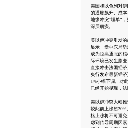
美国和以色列对伊
的通胀飙升、成本
地缘冲突“埋单”
深层痼疾。
美以伊冲突引发的
显示，受中东局势影
成为拉高通胀的核
际环境已发生剧变
直接冲击法国经济
央行发布最新经济预
1%小幅下调。对
已经开始显现，法
美以伊冲突大幅推
较此前上涨超20
格上涨将不可避免
虑到传导周期因素