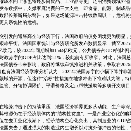
输成本的上涨也将逐步向食品、工业品等更广泛的消费领域外溢
发布数据中，支撑家庭消费的三大支柱，即食品、能源、制成品
政部长莱斯屈尔警告，如果这场能源冲击持续数周以上，危机将
更具系统性的危机。
突引发的通胀高企与经济下行，法国政府的债务困境更为明显，
艰难平衡。法国国家统计与经济研究所发布数据显示，截至202
亿欧元，较2024年同期增加1544亿欧元，公共债务占GDP的比例达
.6%，财政赤字的GDP占比达到5.1%，较此前有所收窄。对此，法
法国债务带来影响，政府将继续审慎推进相关政策，争取在2026
但也有法国经济学家分析认为，2025年法国赤字的小幅下降并非
领域的开源，但这种“治标”性措施在地缘冲击下将难以为继，特
监管、分销协调限价、平滑价格及定点帮扶援助等多项开支项目
在地缘冲击下的持续承压，法国经济学界更多从动能、生产等深
其根源仍在于经济肌体内的“结构性贫血”。一是产业空心化的脆
但在去工业化浪潮下，经济结构空心化突出，其制造业的 GDP
法国失去了通过强大的制造业内生增长以对抗外部冲击的韧性，